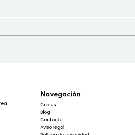
Lost your password?
Remember me
Sign up
Already have an account?
Sign in
Navegación
rea
Cursos
Blog
Contacto
Aviso legal
Política de privacidad