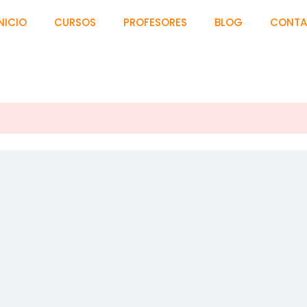
NICIO
CURSOS
PROFESORES
BLOG
CONT
Sign in
Sign up
Sign in
Don’t have an account?
Sign up