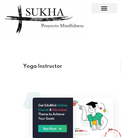
Sign in
Sign up
Sign in
Don’t have an account?
Sign up
Yoga Instructor
Lost your password?
Remember me